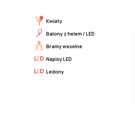
Kwiaty
Balony z helem / LED
Bramy weselne
Napisy LED
Ledony