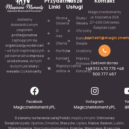
Przydatne
Nasze
Kontakt
Linki
Usługi
Magiczne Momenty
ul. Kościelna 20A
Strona
Śluby i
Jesteśmy
27-400 Ostrowiec
Główna
Wesela
doświadczonym
Świętokrzyski
zespołem
O
Chrzciny
profesjonalnie
nas
kontakt@magicznem
Komunie
zajmującym się
Oferta
Święte
organizacją wydarzeń
– od tych najmniejszych
Portfolio
Urodziny
jak kameralna
impreza
Kontakt
Imprezy
urodzinowa
, do tych
Zadzwoń do nas:
Firmowe
Wypożyczalnia
dużych jak
śluby
i
+48 512 470 775 +48
online
Koncerty
wesela
czy
koncerty
.
500 777 467
Facebook
Instagram
Yo
MagiczneMomentyPL
MagiczneMomentyPL
@
Działamy na terenie całej Polski
, między innymi:
Ostrowiec
Świętokrzyski
, Opatów, Ćmielów,
Staszów
, Lipsko,
Kielce
,
Radom
, Lublin,
Starachowice
, Skarżysko-Kamienna,
Kraków
,
Warszawa
,
Rzeszów
,