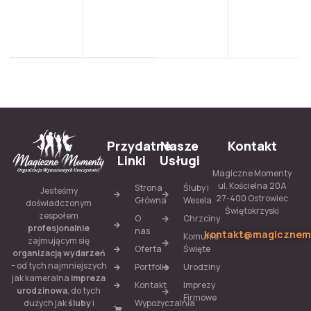
Przydatne
Nasze
Kontakt
Linki
Usługi
Magiczne Momenty
ul. Kościelna 20A
Strona
Śluby i
Jesteśmy
27-400 Ostrowiec
Główna
Wesela
doświadczonym
Świętokrzyski
zespołem
O
Chrzciny
profesjonalnie
nas
kontakt@magicznem
Komunie
zajmującym się
Oferta
Święte
organizacją wydarzeń
– od tych najmniejszych
Portfolio
Urodziny
jak kameralna
impreza
Kontakt
Imprezy
urodzinowa
, do tych
Firmowe
Wypożyczalnia
dużych jak
śluby
i