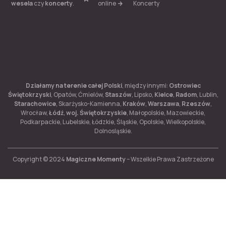
online
Koncerty
wesela
czy
koncerty
.
Działamy na terenie całej Polski
, między innymi:
Ostrowiec
Świętokrzyski
, Opatów, Ćmielów,
Staszów
, Lipsko,
Kielce
,
Radom
, Lublin,
Starachowice
, Skarżysko-Kamienna,
Kraków
,
Warszawa
,
Rzeszów
,
Wrocław,
Łódź
,
woj. Świętokrzyskie
, Małopolskie, Mazowieckie,
Podkarpackie, Lubelskie, Łódzkie, Śląskie, Opolskie, Wielkopolskie,
Dolnosląskie.
Copyright © 2024
Magiczne Momenty
– Wszelkie Prawa Zastrzeżone