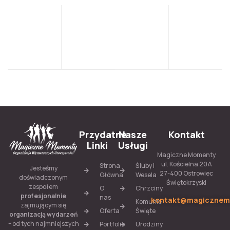
Przydatne
Nasze
Kontakt
Linki
Usługi
Magiczne Momenty
ul. Kościelna 20A
Strona
Śluby i
Jesteśmy
27-400 Ostrowiec
Główna
Wesela
doświadczonym
Świętokrzyski
zespołem
O
Chrzciny
profesjonalnie
nas
kontakt@magicznem
Komunie
zajmującym się
Oferta
Święte
organizacją wydarzeń
– od tych najmniejszych
Portfolio
Urodziny