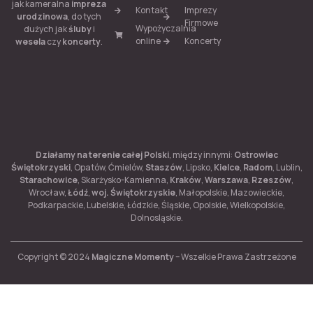
jak kameralna
impreza
Kontakt
Imprezy
urodzinowa
, do tych
Firmowe
Wypożyczalnia
dużych jak
śluby
i
online
Koncerty
wesela
czy
koncerty
.
Działamy na terenie całej Polski
, między innymi:
Ostrowiec
Świętokrzyski
, Opatów, Ćmielów,
Staszów
, Lipsko,
Kielce
,
Radom
, Lublin,
Starachowice
, Skarżysko-Kamienna,
Kraków
,
Warszawa
,
Rzeszów
,
Wrocław,
Łódź
,
woj. Świętokrzyskie
, Małopolskie, Mazowieckie,
Podkarpackie, Lubelskie, Łódzkie, Śląskie, Opolskie, Wielkopolskie,
Dolnosląskie.
Copyright © 2024
Magiczne Momenty
– Wszelkie Prawa Zastrzeżone