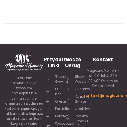
Przydatne
Nasze
Kontakt
Linki
Usługi
Magiczne Momenty
ul. Kościelna 20A
Strona
Śluby i
Jesteśmy
27-400 Ostrowiec
Główna
Wesela
doświadczonym
Świętokrzyski
zespołem
O
Chrzciny
profesjonalnie
nas
kontakt@magicznem
Komunie
zajmującym się
Oferta
Święte
organizacją wydarzeń
– od tych najmniejszych
Portfolio
Urodziny
jak kameralna
impreza
Kontakt
Imprezy
urodzinowa
, do tych
Firmowe
Wypożyczalnia
dużych jak
śluby
i