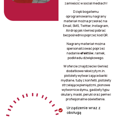
zamieścić w social mediach!
Dzięki bogatemu
oprogramowaniu nagrany
materiał można przesłać na:
Email, SMS, Twitter, Instagram,
Airdrop jak również pobrać
bezpośrednio poprzez kod QR.
Nagrany materiał można
spersonalizować poprzez
nadanie
efektów
, ramek,
podkładu dźwiękowego.
W ofercie znajdziecie również
dodatkowe rekwizyty m.in.
pistolety wytwarzające bańki
mydlane, tuby z konfetti, pistolety
strzelające pieniędzmi, pionowe
wytwornice dymu, gadżety typu:
okulary, maski, peruki oraz pełne i
profesjonalne oświetlenie.
Urządzenie wraz z
obsługą