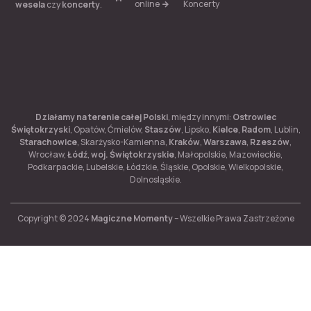
online
Koncerty
wesela
czy
koncerty
.
Działamy na terenie całej Polski
, między innymi:
Ostrowiec
Świętokrzyski
, Opatów, Ćmielów,
Staszów
, Lipsko,
Kielce
,
Radom
, Lublin,
Starachowice
, Skarżysko-Kamienna,
Kraków
,
Warszawa
,
Rzeszów
,
Wrocław,
Łódź
,
woj. Świętokrzyskie
, Małopolskie, Mazowieckie,
Podkarpackie, Lubelskie, Łódzkie, Śląskie, Opolskie, Wielkopolskie,
Dolnosląskie.
Copyright © 2024
Magiczne Momenty
– Wszelkie Prawa Zastrzeżone