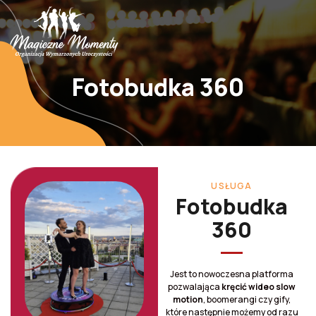
Fotobudka 360
USŁUGA
Fotobudka
360
Jest to nowoczesna platforma
pozwalająca
kręcić wideo slow
motion
, boomerangi czy gify,
które następnie możemy od razu