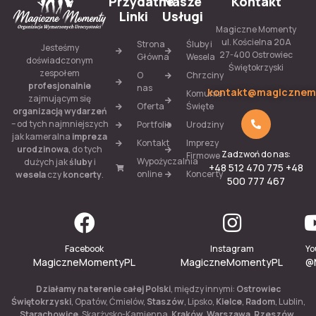
Przydatne
Nasze
Kontakt
Linki
Usługi
Magiczne Momenty
ul. Kościelna 20A
Strona
Śluby i
Jesteśmy
27-400 Ostrowiec
Główna
Wesela
doświadczonym
Świętokrzyski
zespołem
O
Chrzciny
profesjonalnie
nas
kontakt@magicznem
Komunie
zajmującym się
Oferta
Święte
organizacją wydarzeń
– od tych najmniejszych
Portfolio
Urodziny
jak kameralna
impreza
Kontakt
Imprezy
urodzinowa
, do tych
Zadzwoń do nas:
Firmowe
Wypożyczalnia
dużych jak
śluby
i
+48 512 470 775 +48
online
Koncerty
wesela
czy
koncerty
.
500 777 467
Facebook
Instagram
Yo
MagiczneMomentyPL
MagiczneMomentyPL
@
Działamy na terenie całej Polski
, między innymi:
Ostrowiec
Świętokrzyski
, Opatów, Ćmielów,
Staszów
, Lipsko,
Kielce
,
Radom
, Lublin,
Starachowice
, Skarżysko-Kamienna,
Kraków
,
Warszawa
,
Rzeszów
,