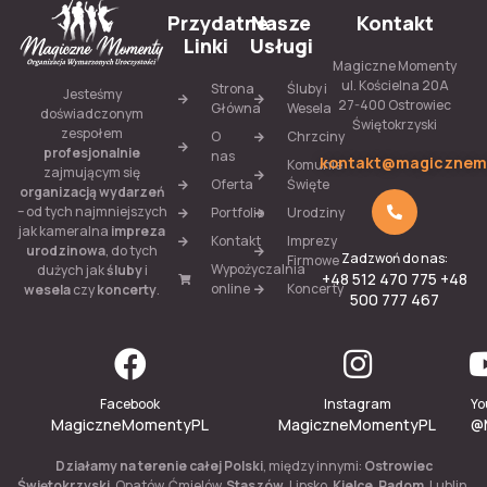
Przydatne
Nasze
Kontakt
Linki
Usługi
Magiczne Momenty
ul. Kościelna 20A
Strona
Śluby i
Jesteśmy
27-400 Ostrowiec
Główna
Wesela
doświadczonym
Świętokrzyski
zespołem
O
Chrzciny
profesjonalnie
nas
kontakt@magicznem
Komunie
zajmującym się
Oferta
Święte
organizacją wydarzeń
– od tych najmniejszych
Portfolio
Urodziny
jak kameralna
impreza
Kontakt
Imprezy
urodzinowa
, do tych
Zadzwoń do nas:
Firmowe
Wypożyczalnia
dużych jak
śluby
i
+48 512 470 775 +48
online
Koncerty
wesela
czy
koncerty
.
500 777 467
Facebook
Instagram
Yo
MagiczneMomentyPL
MagiczneMomentyPL
@
Działamy na terenie całej Polski
, między innymi:
Ostrowiec
Świętokrzyski
, Opatów, Ćmielów,
Staszów
, Lipsko,
Kielce
,
Radom
, Lublin,