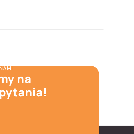
 NAMI
my na
 pytania!