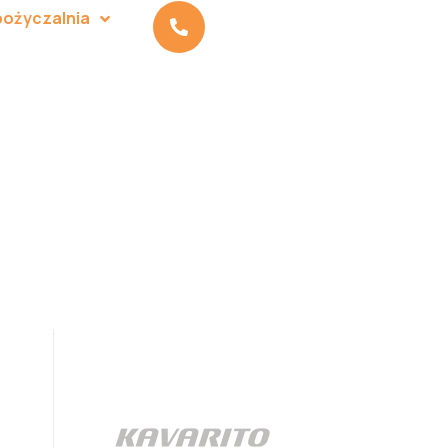
ożyczalnia
Zadzwoń do nas:
+48 512 470 775