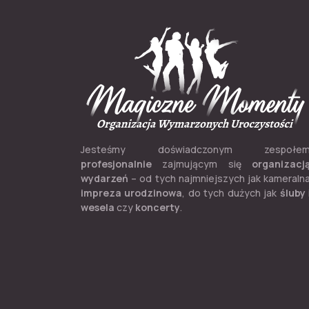
Jesteśmy doświadczonym zespołe
profesjonalnie
zajmującym się
organizacj
wydarzeń
– od tych najmniejszych jak kameraln
impreza urodzinowa
, do tych dużych jak
śluby
wesela
czy
koncerty
.