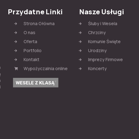
Przydatne Linki
Nasze Usługi
Strona Główna
Śluby i Wesela
O nas
Chrzciny
Oferta
Komunie Święte
Portfolio
Urodziny
Kontakt
Imprezy Firmowe
m
Wypożyczalnia online
Koncerty
ą
a
i