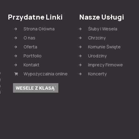
Przydatne Linki
Nasze Usługi
Strona Główna
Śluby i Wesela
O nas
Chrzciny
Oferta
Komunie Święte
Portfolio
Urodziny
Kontakt
Imprezy Firmowe
m
Wypożyczalnia online
Koncerty
ą
a
i