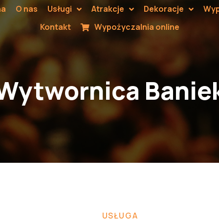
na
O nas
Usługi
Atrakcje
Dekoracje
Wyp
Kontakt
Wypożyczalnia online
Wytwornica Banie
USŁUGA