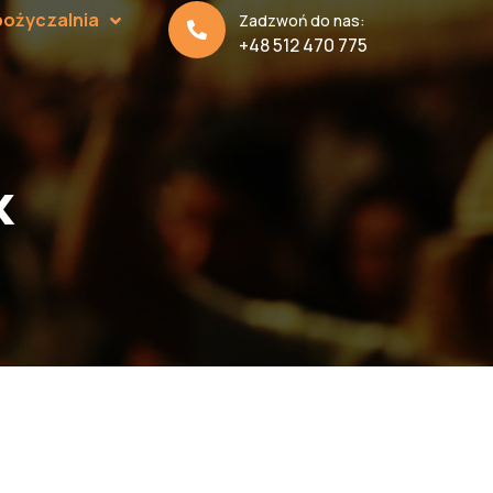
ożyczalnia
Zadzwoń do nas:
+48 512 470 775
k