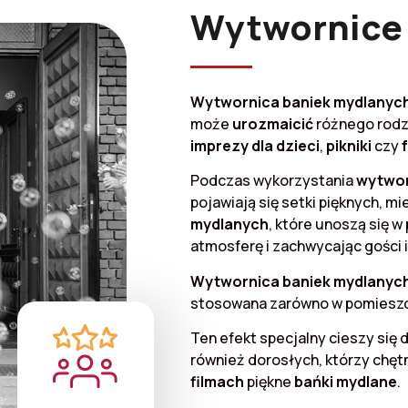
Wytwornice
Wytwornica baniek mydlanyc
może
urozmaicić
różnego rod
imprezy
dla dzieci
,
pikniki
czy
Podczas wykorzystania
wytwor
pojawiają się setki pięknych, m
mydlanych
, które unoszą się 
atmosferę i zachwycając gości 
Wytwornica baniek mydlanyc
stosowana zarówno w pomieszcze
Ten efekt specjalny cieszy się 
również dorosłych, którzy chęt
filmach
piękne
bańki mydlane
.