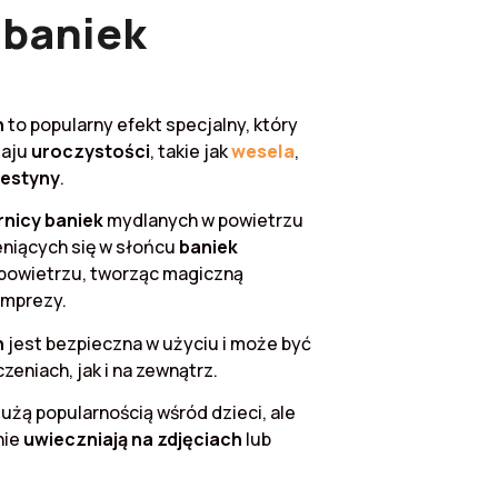
 baniek
h
to popularny efekt specjalny, który
zaju
uroczystości
, takie jak
wesela
,
festyny
.
nicy baniek
mydlanych w powietrzu
ieniących się w słońcu
baniek
w powietrzu, tworząc magiczną
imprezy.
h
jest bezpieczna w użyciu i może być
niach, jak i na zewnątrz.
dużą popularnością wśród dzieci, ale
nie
uwieczniają na zdjęciach
lub