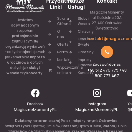
Przydatne
Nasze
Kontakt
Linki
Usługi
Magiczne Momenty
ul. Kościelna 20A
Strona
Śluby i
Jesteśmy
27-400 Ostrowiec
Główna
Wesela
doświadczonym
Świętokrzyski
zespołem
O
Chrzciny
profesjonalnie
nas
kontakt@magicznem
Komunie
zajmującym się
Oferta
Święte
organizacją wydarzeń
– od tych najmniejszych
Portfolio
Urodziny
jak kameralna
impreza
Kontakt
Imprezy
urodzinowa
, do tych
Zadzwoń do nas:
Firmowe
Wypożyczalnia
dużych jak
śluby
i
+48 512 470 775 +48
online
Koncerty
wesela
czy
koncerty
.
500 777 467
Facebook
Instagram
Yo
MagiczneMomentyPL
MagiczneMomentyPL
@
Działamy na terenie całej Polski
, między innymi:
Ostrowiec
Świętokrzyski
, Opatów, Ćmielów,
Staszów
, Lipsko,
Kielce
,
Radom
, Lublin,
Starachowice
, Skarżysko-Kamienna,
Kraków
,
Warszawa
,
Rzeszów
,