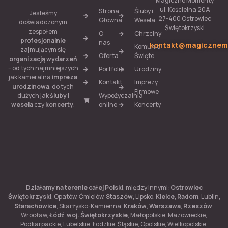
Magiczne Momenty
ul. Kościelna 20A
Strona
Śluby i
Jesteśmy
27-400 Ostrowiec
Główna
Wesela
doświadczonym
Świętokrzyski
zespołem
O
Chrzciny
profesjonalnie
nas
kontakt@magicznem
Komunie
zajmującym się
Oferta
Święte
organizacją wydarzeń
– od tych najmniejszych
Portfolio
Urodziny
jak kameralna
impreza
Kontakt
Imprezy
urodzinowa
, do tych
Firmowe
Wypożyczalnia
dużych jak
śluby
i
online
Koncerty
wesela
czy
koncerty
.
Działamy na terenie całej Polski
, między innymi:
Ostrowiec
Świętokrzyski
, Opatów, Ćmielów,
Staszów
, Lipsko,
Kielce
,
Radom
, Lublin,
Starachowice
, Skarżysko-Kamienna,
Kraków
,
Warszawa
,
Rzeszów
,
Wrocław,
Łódź
,
woj. Świętokrzyskie
, Małopolskie, Mazowieckie,
Podkarpackie, Lubelskie, Łódzkie, Śląskie, Opolskie, Wielkopolskie,