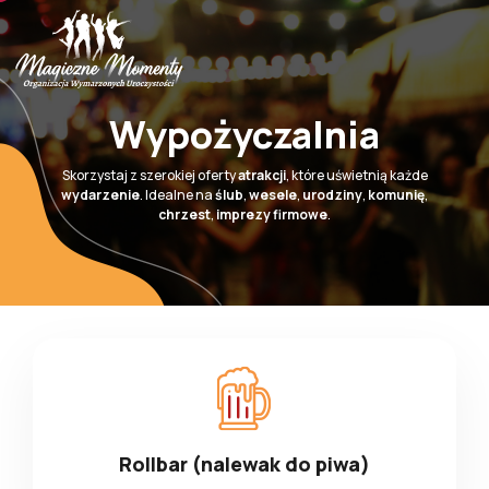
Wypożyczalnia
Skorzystaj z szerokiej oferty
atrakcji
, które uświetnią każde
wydarzenie
. Idealne na
ślub
,
wesele
,
urodziny
,
komunię
,
chrzest
,
imprezy firmowe
.
Rollbar (nalewak do piwa)